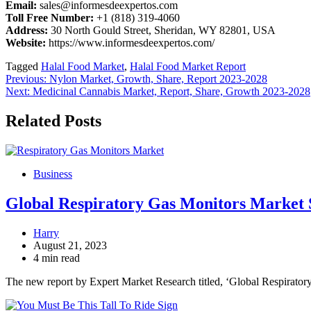
Email:
sales@informesdeexpertos.com
Toll Free Number:
+1 (818) 319-4060
Address:
30 North Gould Street, Sheridan, WY 82801, USA
Website:
https://www.informesdeexpertos.com/
Tagged
Halal Food Market
,
Halal Food Market Report
Post
Previous:
Nylon Market, Growth, Share, Report 2023-2028
Next:
Medicinal Cannabis Market, Report, Share, Growth 2023-2028
navigation
Related Posts
Business
Global Respiratory Gas Monitors Market S
Harry
August 21, 2023
4 min read
The new report by Expert Market Research titled, ‘Global Respirat