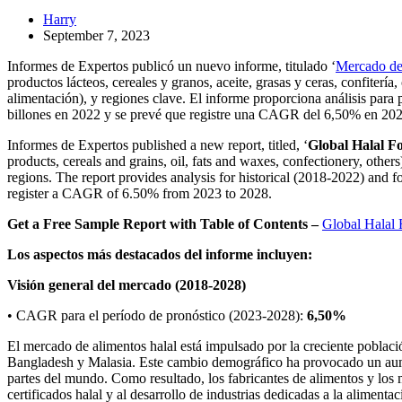
Harry
September 7, 2023
Informes de Expertos publicó un nuevo informe, titulado ‘
Mercado de
productos lácteos, cereales y granos, aceite, grasas y ceras, confitería
alimentación), y regiones clave. El informe proporciona análisis para
billones en 2022 y se prevé que registre una CAGR del 6,50% en 20
Informes de Expertos published a new report, titled, ‘
Global Halal F
products, cereals and grains, oil, fats and waxes, confectionery, others
regions. The report provides analysis for historical (2018-2022) and f
register a CAGR of 6.50% from 2023 to 2028.
Get a Free Sample Report with Table of Contents –
Global Halal
Los aspectos más destacados del informe incluyen:
Visión general del mercado (2018-2028)
• CAGR para el período de pronóstico (2023-2028):
6,50%
El mercado de alimentos halal está impulsado por la creciente pobla
Bangladesh y Malasia. Este cambio demográfico ha provocado un aume
partes del mundo. Como resultado, los fabricantes de alimentos y los 
certificados halal y al desarrollo de industrias dedicadas a la alimentac