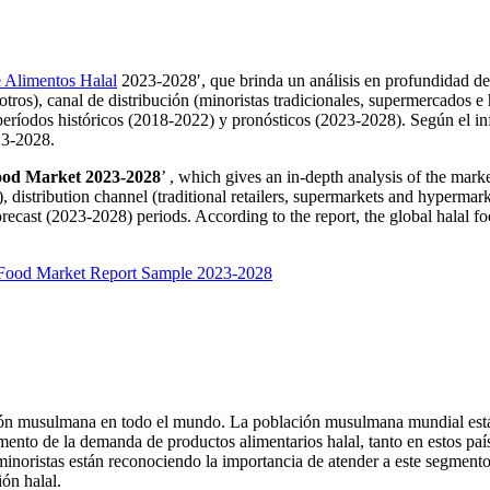
 Alimentos Halal
2023-2028′, que brinda un análisis en profundidad del
, otros), canal de distribución (minoristas tradicionales, supermercados e
 períodos históricos (2018-2022) y pronósticos (2023-2028). Según el i
23-2028.
ood Market 2023-2028
’ , which gives an in-depth analysis of the mark
), distribution channel (traditional retailers, supermarkets and hypermar
orecast (2023-2028) periods. According to the report, the global halal f
 Food Market Report Sample 2023-2028
ción musulmana en todo el mundo. La población musulmana mundial está
nto de la demanda de productos alimentarios halal, tanto en estos pa
minoristas están reconociendo la importancia de atender a este segment
ión halal.