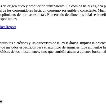
de origen ético y producción transparente. La comida halal engloba prin
eral de los consumidores hacia un consumo sostenible y consciente. M
cumplimiento de normas estrictas. El mercado de alimentos halal se bene
esponsables.
ket Report
quisitos dietéticos y las directrices de la ley islámica. Implica la obt
o de métodos específicos para el sacrificio de animales. Los alimentos ha
etéticas de los musulmanes, sino que también atraen a quienes buscan al
en: