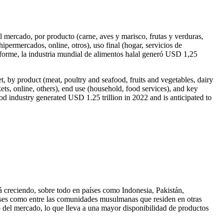
 mercado, por producto (carne, aves y marisco, frutas y verduras,
 hipermercados, online, otros), uso final (hogar, servicios de
nforme, la industria mundial de alimentos halal generó USD 1,25
et, by product (meat, poultry and seafood, fruits and vegetables, dairy
kets, online, others), end use (household, food services), and key
ood industry generated USD 1.25 trillion in 2022 and is anticipated to
 creciendo, sobre todo en países como Indonesia, Pakistán,
íses como entre las comunidades musulmanas que residen en otras
o del mercado, lo que lleva a una mayor disponibilidad de productos