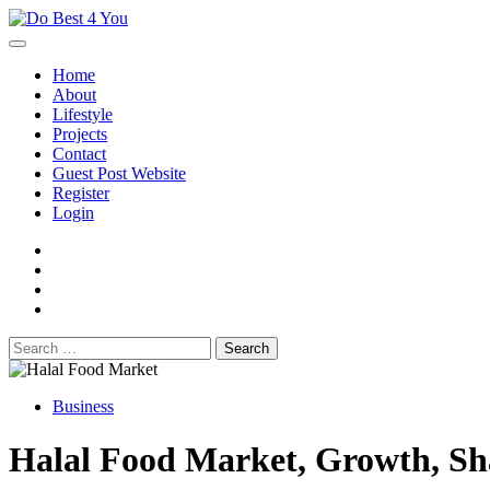
Skip
to
content
Home
About
Lifestyle
Projects
Contact
Guest Post Website
Register
Login
facebook
instagram
twitter
youtube
Search
for:
Business
Halal Food Market, Growth, Sh