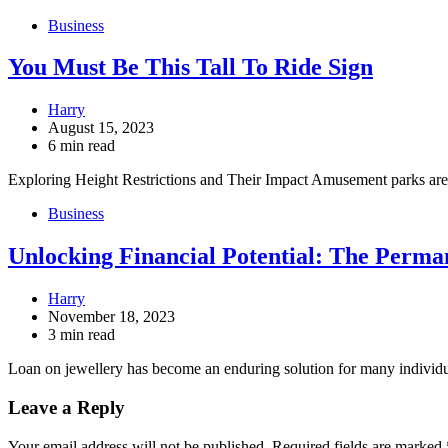
Business
You Must Be This Tall To Ride Sign
Harry
August 15, 2023
6 min read
Exploring Height Restrictions and Their Impact Amusement parks ar
Business
Unlocking Financial Potential: The Perm
Harry
November 18, 2023
3 min read
Loan on jewellery has become an enduring solution for many individu
Leave a Reply
Your email address will not be published.
Required fields are marked