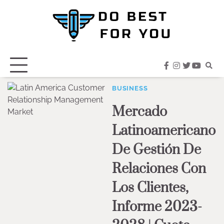
Skip
to
content
facebook
instagram
twitter
youtub
BUSINESS
Mercado
Latinoamericano
De Gestión De
Relaciones Con
Los Clientes,
Informe 2023-