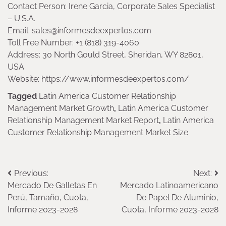
Contact Person: Irene Garcia, Corporate Sales Specialist
– U.S.A.
Email: sales@informesdeexpertos.com
Toll Free Number: +1 (818) 319-4060
Address: 30 North Gould Street, Sheridan, WY 82801,
USA
Website: https://www.informesdeexpertos.com/
Tagged
Latin America Customer Relationship
Management Market Growth
,
Latin America Customer
Relationship Management Market Report
,
Latin America
Customer Relationship Management Market Size
Post
Previous:
Next:
Mercado De Galletas En
Mercado Latinoamericano
navigation
Perú, Tamaño, Cuota,
De Papel De Aluminio,
Informe 2023-2028
Cuota, Informe 2023-2028