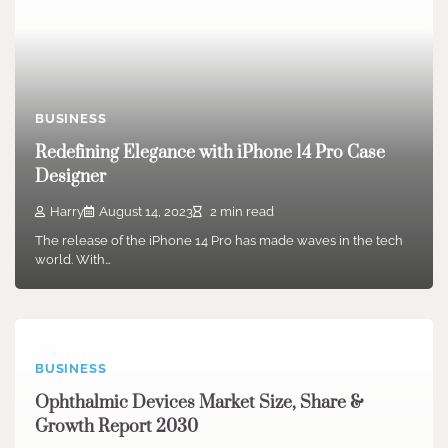
BUSINESS
Redefining Elegance with iPhone 14 Pro Case
Designer
Harry
August 14, 2023
2 min read
The release of the iPhone 14 Pro has made waves in the tech
world. With…
BUSINESS
Ophthalmic Devices Market Size, Share &
Growth Report 2030