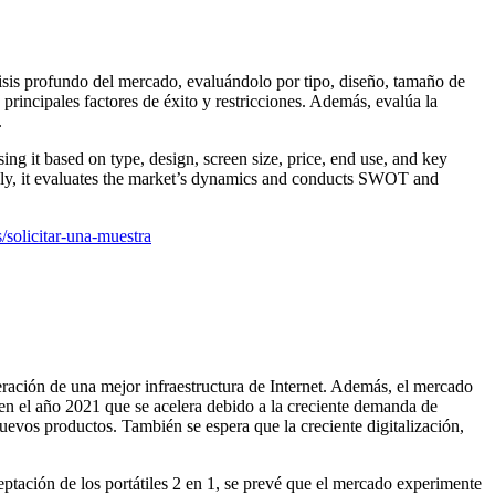
isis profundo del mercado, evaluándolo por tipo, diseño, tamaño de
 principales factores de éxito y restricciones. Además, evalúa la
.
sing it based on type, design, screen size, price, end use, and key
onally, it evaluates the market’s dynamics and conducts SWOT and
solicitar-una-muestra
ración de una mejor infraestructura de Internet. Además, el mercado
en el año 2021 que se acelera debido a la creciente demanda de
nuevos productos. También se espera que la creciente digitalización,
eptación de los portátiles 2 en 1, se prevé que el mercado experimente