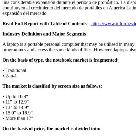
una considerable expansión durante el periodo de pronóstico. La dispon
contribuyen al crecimiento del mercado de portátiles en América Latina
expansión del mercado.
Read Full Report with Table of Contents
–
https://www.informesde
Industry Definition and Major Segments
A laptop is a portable personal computer that may be utilised in many d
programmes and access the same kinds of files. However, laptops also
On the basis of type, the notebook market is fragmented:
• Traditional
• 2-in-1
The market is classified by screen size as follows:
• Up to 10.9″
• 11″ to 12.9″
• 13″ to 14.9″
• 15.0″ to 16.9″
• More than 17″
On the basis of price, the market is divided into: