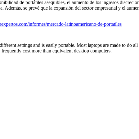
ibilidad de portátiles asequibles, el aumento de los ingresos discrecion
. Además, se prevé que la expansión del sector empresarial y el aumento
expertos.com/informes/mercado-latinoamericano-de-portatiles
ifferent settings and is easily portable. Most laptops are made to do al
 frequently cost more than equivalent desktop computers.