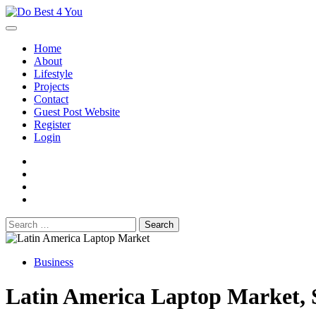
Skip
to
content
Home
About
Lifestyle
Projects
Contact
Guest Post Website
Register
Login
facebook
instagram
twitter
youtube
Search
for:
Business
Latin America Laptop Market, S