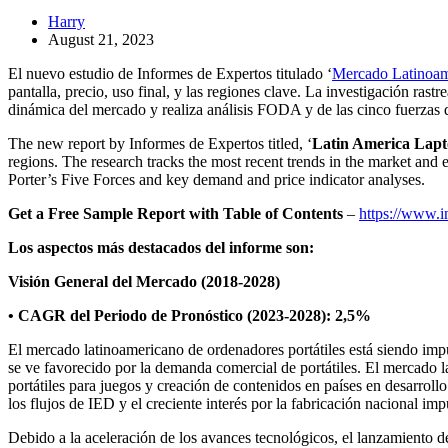
Harry
August 21, 2023
El nuevo estudio de Informes de Expertos titulado ‘
Mercado Latinoame
pantalla, precio, uso final, y las regiones clave. La investigación ras
dinámica del mercado y realiza análisis FODA y de las cinco fuerzas d
The new report by Informes de Expertos titled, ‘
Latin America Lap
regions. The research tracks the most recent trends in the market and
Porter’s Five Forces and key demand and price indicator analyses.
Get a Free Sample Report with Table of Contents
–
https://www.i
Los aspectos más destacados del informe son:
Visión General del Mercado (2018-2028)
• CAGR del Periodo de Pronóstico (2023-2028): 2,5%
El mercado latinoamericano de ordenadores portátiles está siendo imp
se ve favorecido por la demanda comercial de portátiles. El mercado 
portátiles para juegos y creación de contenidos en países en desarroll
los flujos de IED y el creciente interés por la fabricación nacional imp
Debido a la aceleración de los avances tecnológicos, el lanzamiento de