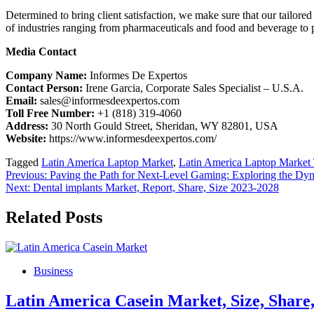
Determined to bring client satisfaction, we make sure that our tailor
of industries ranging from pharmaceuticals and food and beverage to pa
Media Contact
Company Name:
Informes De Expertos
Contact Person:
Irene Garcia, Corporate Sales Specialist – U.S.A.
Email:
sales@informesdeexpertos.com
Toll Free Number:
+1 (818) 319-4060
Address:
30 North Gould Street, Sheridan, WY 82801, USA
Website:
https://www.informesdeexpertos.com/
Tagged
Latin America Laptop Market
,
Latin America Laptop Market
Post
Previous:
Paving the Path for Next-Level Gaming: Exploring the Dy
Next:
Dental implants Market, Report, Share, Size 2023-2028
navigation
Related Posts
Business
Latin America Casein Market, Size, Share