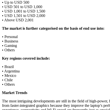
• Up to USD 500
• USD 501 to USD 1,000
• USD 1,001 to USD 1,500
• USD 1,501 to USD 2,000
• Above USD 2,001
The market is further categorised on the basis of end use into:
• Personal
• Business
• Gaming
• Others
Key regions covered include:
• Brazil
• Argentina
• Mexico
• Chile
• Others
Market Trends
The most intriguing developments are still in the field of high-power,
from faster-integrated graphics because they improve the laptop’s pe
experience, connectivity and Wi-Fi speed are frequently just as cruci