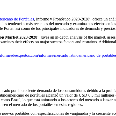
ricano de Portátiles
, Informe y Pronóstico 2023-2028′, ofrece un anál
trea las tendencias más recientes del mercado y examina sus efectos en los
e Porter, así como de los principales indicadores de demanda y precios
top Market 2023-2028
’, gives an in-depth analysis of the market, asses
 examines their effects on major success factors and restraints. Additi
nformesdeexpertos.com/informes/mercado-latinoamericano-de-portatiles/
ulsado por la creciente demanda de los consumidores debido a la prolife
latinoamericano de portátiles alcanzó un valor de USD 6,3 mil millones 
o como Brasil, lo que está animando a los actores del mercado a lanzar 
ulsen el mercado de los portátiles en estas regiones.
 nuevos portátiles con especificaciones de vanguardia y la creciente ac