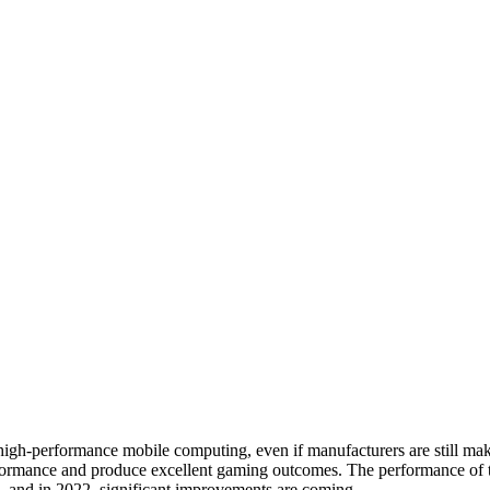
 high-performance mobile computing, even if manufacturers are still maki
rformance and produce excellent gaming outcomes. The performance of t
al, and in 2022, significant improvements are coming.