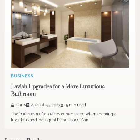
BUSINESS
Lavish Upgrades for a More Luxurious
Bathroom
Harry
August 25, 2023
5 min read
The bathroom often takes center stage when creating a
luxurious and indulgent living space. San…