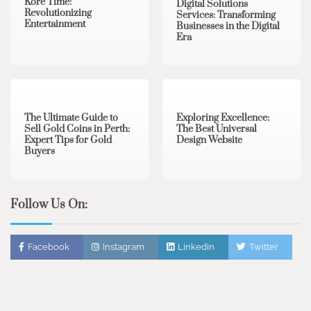
Kore Time:
Digital Solutions
Revolutionizing
Services: Transforming
Entertainment
Businesses in the Digital
Era
3 min read
0
0 min read
0
The Ultimate Guide to
Exploring Excellence:
Sell Gold Coins in Perth:
The Best Universal
Expert Tips for Gold
Design Website
Buyers
Follow Us On:
Facebook
Instagram
Linkedin
Twitter