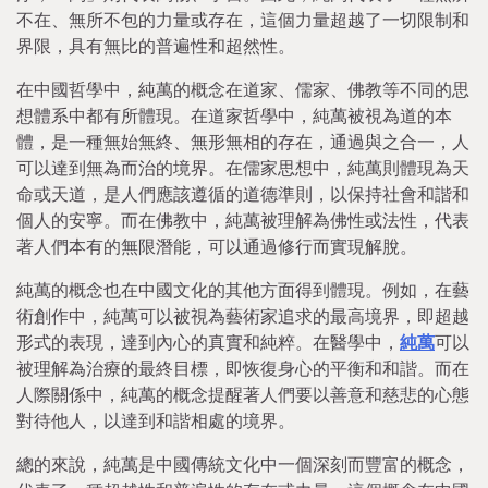
不在、無所不包的力量或存在，這個力量超越了一切限制和
界限，具有無比的普遍性和超然性。
在中國哲學中，純萬的概念在道家、儒家、佛教等不同的思
想體系中都有所體現。在道家哲學中，純萬被視為道的本
體，是一種無始無終、無形無相的存在，通過與之合一，人
可以達到無為而治的境界。在儒家思想中，純萬則體現為天
命或天道，是人們應該遵循的道德準則，以保持社會和諧和
個人的安寧。而在佛教中，純萬被理解為佛性或法性，代表
著人們本有的無限潛能，可以通過修行而實現解脫。
純萬的概念也在中國文化的其他方面得到體現。例如，在藝
術創作中，純萬可以被視為藝術家追求的最高境界，即超越
形式的表現，達到內心的真實和純粹。在醫學中，
純萬
可以
被理解為治療的最終目標，即恢復身心的平衡和和諧。而在
人際關係中，純萬的概念提醒著人們要以善意和慈悲的心態
對待他人，以達到和諧相處的境界。
總的來說，純萬是中國傳統文化中一個深刻而豐富的概念，