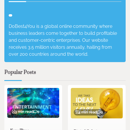
DoBest4You is a global online community where
business leaders come together to build profitable
and customer-centric enterprises. Our website
receives 3.5 million visitors annually, hailing from
over 200 countries around the world.
Popular Posts
3 min read
0
4 min read
0