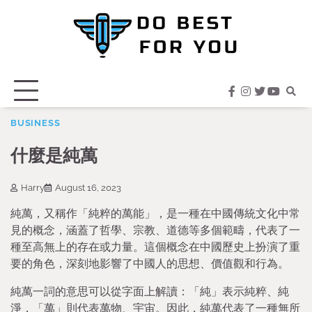
Skip
to
content
facebook
instagram
twitter
youtub
BUSINESS
什麼是純萬
Harry
August 16, 2023
純萬，又稱作「純粹的萬能」，是一種在中國傳統文化中常
見的概念，涵蓋了哲學、宗教、道德等多個範疇，代表了一
種至高無上的存在或力量。這個概念在中國歷史上扮演了重
要的角色，深刻地影響了中國人的思想、價值觀和行為。
純萬一詞的意思可以從字面上解讀：「純」表示純粹、純
淨，「萬」則代表萬物、宇宙。因此，純萬代表了一種無所